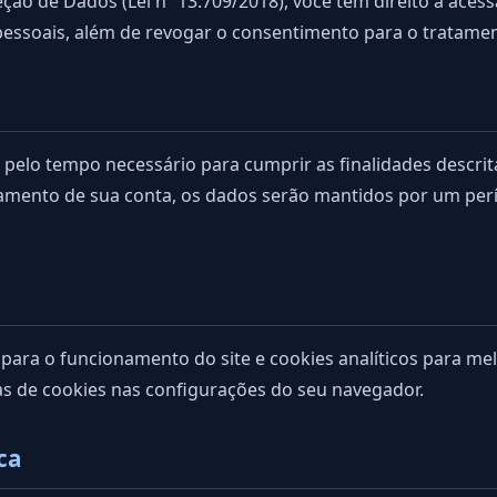
o de Dados (Lei nº 13.709/2018), você tem direito a acessar, 
pessoais, além de revogar o consentimento para o tratame
elo tempo necessário para cumprir as finalidades descrita
rramento de sua conta, os dados serão mantidos por um pe
 para o funcionamento do site e cookies analíticos para me
as de cookies nas configurações do seu navegador.
ica