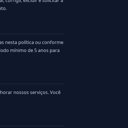
corrigir, excluir e solicitar a
nto.
s nesta política ou conforme
ríodo mínimo de 5 anos para
lhorar nossos serviços. Você