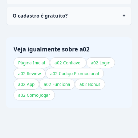
Sim, o perfil funciona normalmente pelo
O cadastro é gratuito?
+
navegador do celular ou pelo app oficial do
a02
.
Sim, cadastrar no
a02
é totalmente de graça.
Você só precisa fazer um depósito quando
quiser começar a participar.
Veja igualmente sobre a02
Página Inicial
a02 Confiavel
a02 Login
a02 Review
a02 Codigo Promocional
a02 App
a02 Funciona
a02 Bonus
a02 Como Jogar